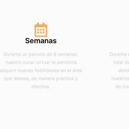
Semanas
Durante un periodo de 8 semanas,
Durante 
nuestro curso virtual te permitirá
total d
adquirir nuevas habilidades en el área
dond
que desees, de manera práctica y
nuestro
efectiva.
de cla