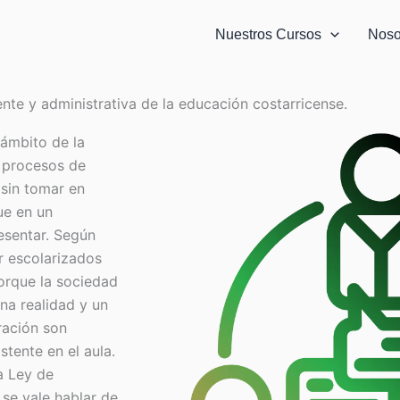
Nuestros Cursos
Noso
te y administrativa de la educación costarricense.
ámbito de la
n procesos de
 sin tomar en
ue en un
esentar. Según
r escolarizados
orque la sociedad
na realidad y un
ración son
tente en el aula.
a Ley de
se vale hablar de