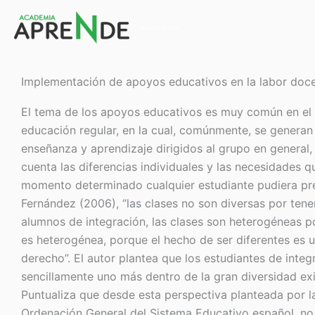
Ir
al
Academia Aprende
contenido
Implementación de apoyos educativos en la labor docen
El tema de los apoyos educativos es muy común en el 
educación regular, en la cual, comúnmente, se genera
enseñanza y aprendizaje dirigidos al grupo en general,
cuenta las diferencias individuales y las necesidades q
momento determinado cualquier estudiante pudiera pr
Fernández (2006), “las clases no son diversas por tene
alumnos de integración, las clases son heterogéneas p
es heterogénea, porque el hecho de ser diferentes es u
derecho”. El autor plantea que los estudiantes de integ
sencillamente uno más dentro de la gran diversidad exis
Puntualiza que desde esta perspectiva planteada por l
Ordenación General del Sistema Educativo español, no 