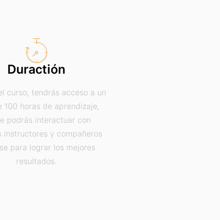
Duractión
el curso, tendrás acceso a un
e 100 horas de aprendizaje,
e podrás interactuar con
s instructores y compañeros
se para lograr los mejores
resultados.