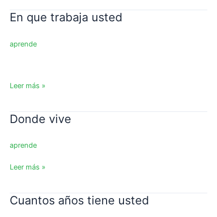
En que trabaja usted
En
que
trabaja
aprende
usted
Leer más »
Donde vive
Donde
vive
aprende
Leer más »
Cuantos años tiene usted
Cuantos
años