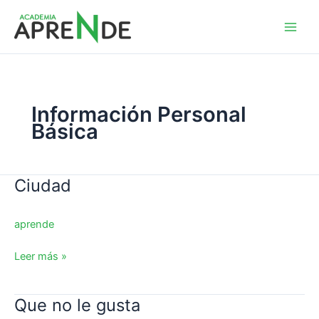
Ir
al
Academia Aprende
contenido
Información Personal
Básica
Ciudad
Ciudad
aprende
Leer más »
Que no le gusta
Que