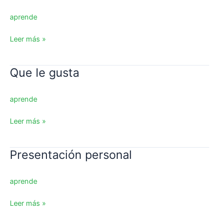
no
le
aprende
gusta
Leer más »
Que le gusta
Que
le
gusta
aprende
Leer más »
Presentación personal
Presentación
personal
aprende
Leer más »