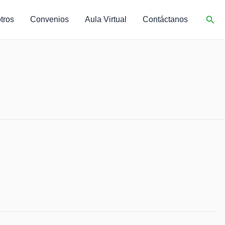
Busc
tros
Convenios
Aula Virtual
Contáctanos