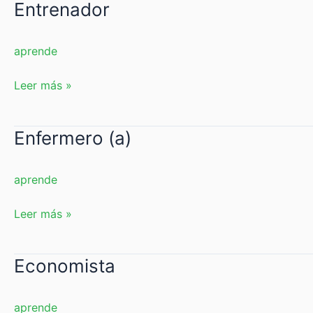
Entrenador
Entrenador
aprende
Leer más »
Enfermero (a)
Enfermero
(a)
aprende
Leer más »
Economista
Economista
aprende