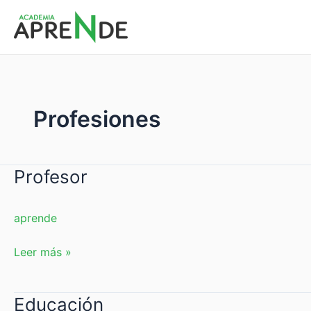
Ir
al
Academia Aprende
contenido
Profesiones
Profesor
Profesor
aprende
Leer más »
Educación
Educación