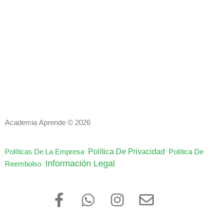
Academia Aprende © 2026
Política De Privacidad
Políticas De La Empresa
Política De
Información Legal
Reembolso
F
W
I
E
a
h
n
n