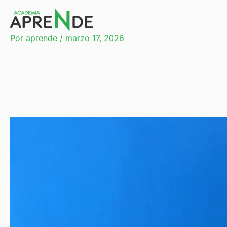
Ir
al
Academia Aprende
contenido
Por
aprende
/
marzo 17, 2026