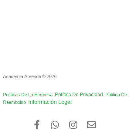
Academia Aprende © 2026
Política De Privacidad
Políticas De La Empresa
Política De
Información Legal
Reembolso
F
W
I
E
a
h
n
n