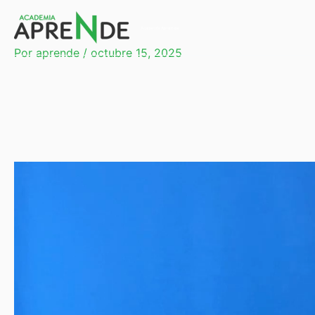
Ir
al
Academia Aprende
contenido
Por
aprende
/
octubre 15, 2025