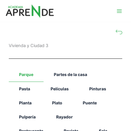
Ir
al
Academia Aprende
contenido
Vivienda y Ciudad 3
Parque
Partes de la casa
Pasta
Películas
Pinturas
Planta
Plato
Puente
Pulpería
Rayador
Restaurante
Revista
Sala