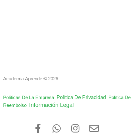
Academia Aprende © 2026
Política De Privacidad
Políticas De La Empresa
Política De
Información Legal
Reembolso
F
W
I
E
a
h
n
n