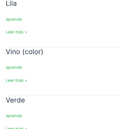
Lila
Lila
aprende
Leer más »
Vino (color)
Vino
(color)
aprende
Leer más »
Verde
Verde
aprende
Leer más »