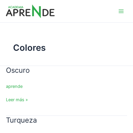
Ir
al
Academia Aprende
contenido
Colores
Oscuro
Oscuro
aprende
Leer más »
Turqueza
Turqueza